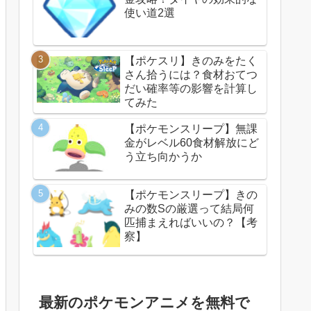
使い道2選
【ポケスリ】きのみをたく
さん拾うには？食材おてつ
だい確率等の影響を計算し
てみた
【ポケモンスリープ】無課
金がレベル60食材解放にど
う立ち向かうか
【ポケモンスリープ】きの
みの数Sの厳選って結局何
匹捕まえればいいの？【考
察】
最新のポケモンアニメを無料で