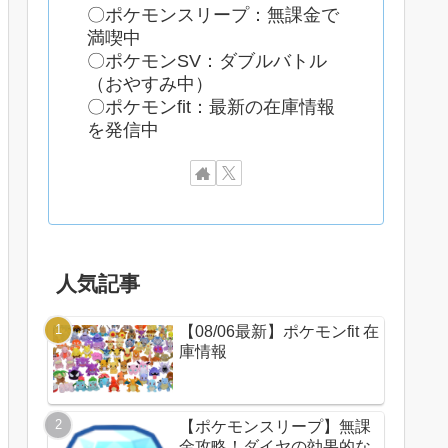
〇ポケモンスリープ：無課金で
満喫中
〇ポケモンSV：ダブルバトル
（おやすみ中）
〇ポケモンfit：最新の在庫情報
を発信中
人気記事
【08/06最新】ポケモンfit 在
庫情報
【ポケモンスリープ】無課
金攻略！ダイヤの効果的な