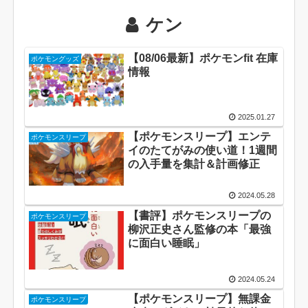
ケン
【08/06最新】ポケモンfit 在庫
ポケモングッズ
情報
2025.01.27
【ポケモンスリープ】エンテ
ポケモンスリープ
イのたてがみの使い道！1週間
の入手量を集計＆計画修正
2024.05.28
【書評】ポケモンスリープの
ポケモンスリープ
柳沢正史さん監修の本「最強
に面白い睡眠」
2024.05.24
【ポケモンスリープ】無課金
ポケモンスリープ