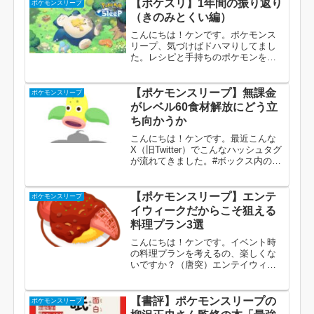
【ポケスリ】1年間の振り返り
ポケモンスリープ
（きのみとくい編）
こんにちは！ケンです。ポケモンス
リープ、気づけばドハマりしてまし
た。レシピと手持ちのポケモンを見
比べて料理計画を立てたり、イベン
トやキャンペーンに向けた戦略を考
えたり、あーだこーだ考えるのがと
【ポケモンスリープ】無課金
ポケモンスリープ
にかく楽しい。ポケモンのデザイン
がレベル60食材解放にどう立
もゆるくて可愛い...
ち向かうか
こんにちは！ケンです。最近こんな
X（旧Twitter）でこんなハッシュタグ
が流れてきました。#ボックス内のレ
ベル順トップ16を晒す見た人もやる
私も投稿しつつ、せっかくならと色
んな人のボックスを覗いてみたので
【ポケモンスリープ】エンテ
ポケモンスリープ
すが、無課金の方でもレベル50前
イウィークだからこそ狙える
後...
料理プラン3選
こんにちは！ケンです。イベント時
の料理プランを考えるの、楽しくな
いですか？（唐突）エンテイウィー
クが来週に迫っていますが、このイ
ベント期間中はボーナスとしてほの
おタイプポケモンの食材が＋1されま
【書評】ポケモンスリープの
ポケモンスリープ
す。これにより、ほのおタイプのき