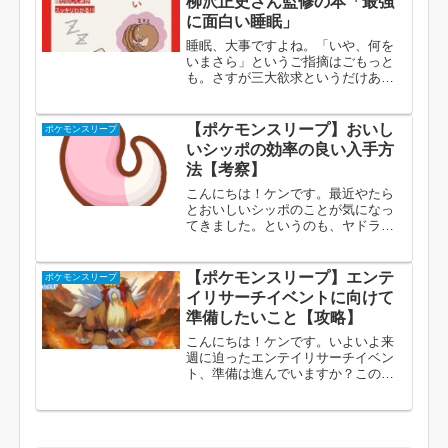
柳沢正史さん監修の本「最強
のみとくいやス...
に面白い睡眠」
睡眠、大事ですよね。「いや、何を
いまさら」というご指摘はごもっと
も。さすが三大欲求というだけあっ
て、我々を容赦なく支配してきま
す。睡眠不足だと、変なミスをしま
すし周囲への反応も悪くなる。何よ
【ポケモンスリープ】おいし
ポケモンスリープ
りそもそも眠い状態自体がツラい。
いシッポの効率の良い入手方
ただ、逆に言うと、...
法【考察】
こんにちは！ケンです。最近やたら
とおいしいシッポのことが気になっ
てきました。というのも、ヤドラン
の上方修正（食材確率×1.3、最大所
持数＋6）おてつだいブーストの伝説
ポケモンの実装ウインディのエンテ
【ポケモンスリープ】エンテ
ポケモンスリープ
イウィーク時の超強化によりシッポ
イリサーチイベントに向けて
が集まりや...
準備したいこと【攻略】
こんにちは！ケンです。いよいよ来
週に迫ったエンテイリサーチイベン
ト、準備は進んでいますか？このゲ
ーム、瞬発力や集中力は必要ないも
のの、計画性により進行度が大きく
変わります。彼れを知りて己を知れ
ば、百戦して殆うからず。イベント