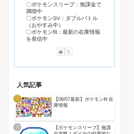
〇ポケモンスリープ：無課金で
満喫中
〇ポケモンSV：ダブルバトル
（おやすみ中）
〇ポケモンfit：最新の在庫情報
を発信中
人気記事
【08/07最新】ポケモンfit 在
庫情報
【ポケモンスリープ】無課
金攻略！ダイヤの効果的な