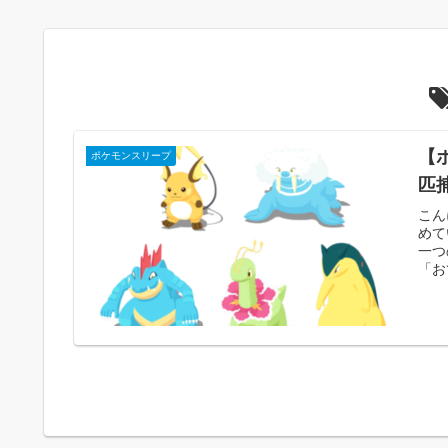
【
ポケモンスリープ
匹
こん
めて
一つ
「お