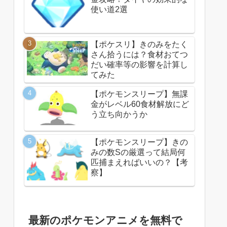
使い道2選
【ポケスリ】きのみをたく
さん拾うには？食材おてつ
だい確率等の影響を計算し
てみた
【ポケモンスリープ】無課
金がレベル60食材解放にど
う立ち向かうか
【ポケモンスリープ】きの
みの数Sの厳選って結局何
匹捕まえればいいの？【考
察】
最新のポケモンアニメを無料で