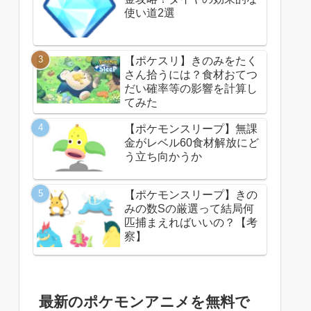
使い道2選
【ポケスリ】きのみをたく
さん拾うには？食材おてつ
だい確率等の影響を計算し
てみた
【ポケモンスリープ】無課
金がレベル60食材解放にど
う立ち向かうか
【ポケモンスリープ】きの
みの数Sの厳選って結局何
匹捕まえればいいの？【考
察】
最新のポケモンアニメを無料で