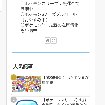
〇ポケモンスリープ：無課金で
満喫中
〇ポケモンSV：ダブルバトル
（おやすみ中）
〇ポケモンfit：最新の在庫情報
を発信中
人気記事
【08/06最新】ポケモンfit 在
庫情報
【ポケモンスリープ】無課
金攻略！ダイヤの効果的な