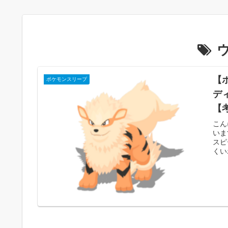
【
ポケモンスリープ
デ
【
こん
いま
スピ
くい