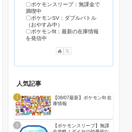
〇ポケモンスリープ：無課金で
満喫中
〇ポケモンSV：ダブルバトル
（おやすみ中）
〇ポケモンfit：最新の在庫情報
を発信中
人気記事
【08/07最新】ポケモンfit 在
庫情報
【ポケモンスリープ】無課
金攻略！ダイヤの効果的な