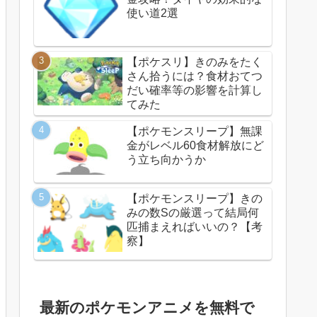
使い道2選
【ポケスリ】きのみをたく
さん拾うには？食材おてつ
だい確率等の影響を計算し
てみた
【ポケモンスリープ】無課
金がレベル60食材解放にど
う立ち向かうか
【ポケモンスリープ】きの
みの数Sの厳選って結局何
匹捕まえればいいの？【考
察】
最新のポケモンアニメを無料で