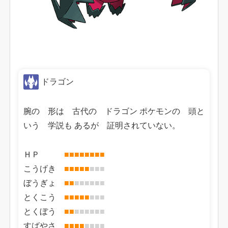
ドラゴン
腕の 形は 古代の ドラゴン ポケモンの 頭と
いう 学説も あるが 証明されていない。
ＨＰ
■
■
■
■
■
■
■
■
こうげき
■
■
■
■
■
■
■
■
ぼうぎょ
■
■
■
■
■
■
■
■
とくこう
■
■
■
■
■
■
■
■
とくぼう
■
■
■
■
■
■
■
■
すばやさ
■
■
■
■
■
■
■
■