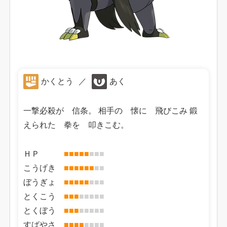
かくとう
／
あく
一撃必殺が 信条。 相手の 懐に 飛びこみ 鍛
えられた 拳を 叩きこむ。
ＨＰ
■
■
■
■
■
■
■
■
こうげき
■
■
■
■
■
■
■
■
ぼうぎょ
■
■
■
■
■
■
■
■
とくこう
■
■
■
■
■
■
■
■
とくぼう
■
■
■
■
■
■
■
■
すばやさ
■
■
■
■
■
■
■
■