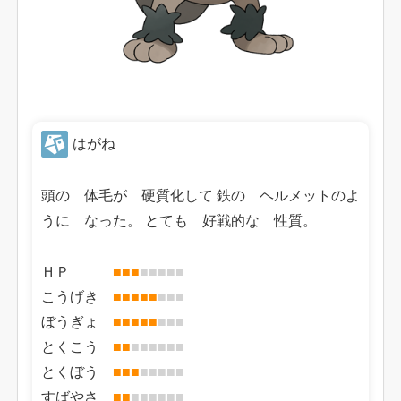
はがね
頭の 体毛が 硬質化して 鉄の ヘルメットのよ
うに なった。 とても 好戦的な 性質。
ＨＰ
■
■
■
■
■
■
■
■
こうげき
■
■
■
■
■
■
■
■
ぼうぎょ
■
■
■
■
■
■
■
■
とくこう
■
■
■
■
■
■
■
■
とくぼう
■
■
■
■
■
■
■
■
すばやさ
■
■
■
■
■
■
■
■