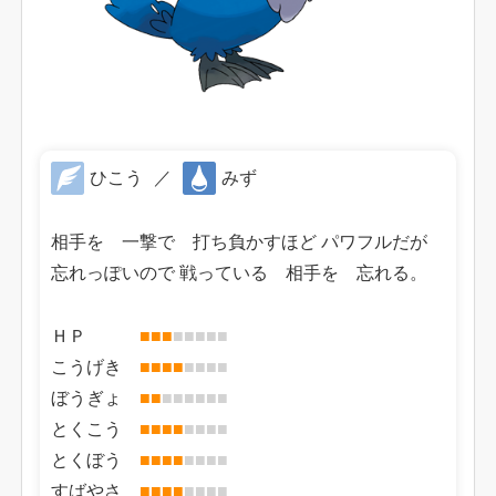
ひこう
／
みず
相手を 一撃で 打ち負かすほど パワフルだが
忘れっぽいので 戦っている 相手を 忘れる。
ＨＰ
■
■
■
■
■
■
■
■
こうげき
■
■
■
■
■
■
■
■
ぼうぎょ
■
■
■
■
■
■
■
■
とくこう
■
■
■
■
■
■
■
■
とくぼう
■
■
■
■
■
■
■
■
すばやさ
■
■
■
■
■
■
■
■