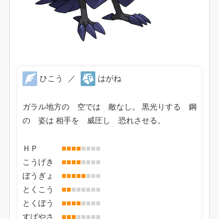
ひこう
／
はがね
ガラル地方の 空では 敵なし。 黒光りする 鋼
の 姿は 相手を 威圧し 恐れさせる。
ＨＰ
■
■
■
■
■
■
■
■
こうげき
■
■
■
■
■
■
■
■
ぼうぎょ
■
■
■
■
■
■
■
■
とくこう
■
■
■
■
■
■
■
■
とくぼう
■
■
■
■
■
■
■
■
すばやさ
■
■
■
■
■
■
■
■