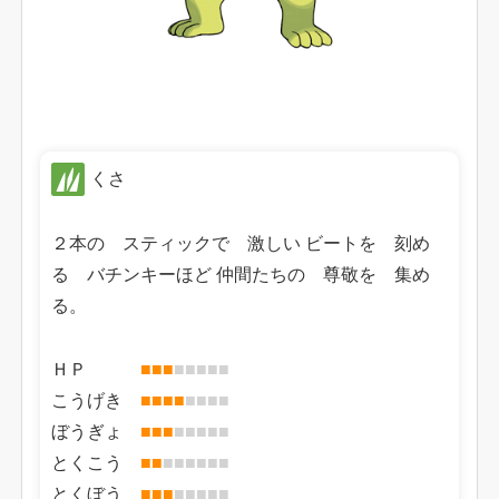
くさ
２本の スティックで 激しい ビートを 刻め
る バチンキーほど 仲間たちの 尊敬を 集め
る。
ＨＰ
■
■
■
■
■
■
■
■
こうげき
■
■
■
■
■
■
■
■
ぼうぎょ
■
■
■
■
■
■
■
■
とくこう
■
■
■
■
■
■
■
■
とくぼう
■
■
■
■
■
■
■
■