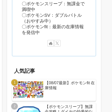
〇ポケモンスリープ：無課金で
満喫中
〇ポケモンSV：ダブルバトル
（おやすみ中）
〇ポケモンfit：最新の在庫情報
を発信中
人気記事
【08/07最新】ポケモンfit 在
庫情報
【ポケモンスリープ】無課
金攻略！ダイヤの効果的な