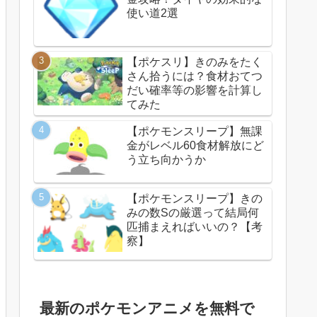
使い道2選
【ポケスリ】きのみをたく
さん拾うには？食材おてつ
だい確率等の影響を計算し
てみた
【ポケモンスリープ】無課
金がレベル60食材解放にど
う立ち向かうか
【ポケモンスリープ】きの
みの数Sの厳選って結局何
匹捕まえればいいの？【考
察】
最新のポケモンアニメを無料で