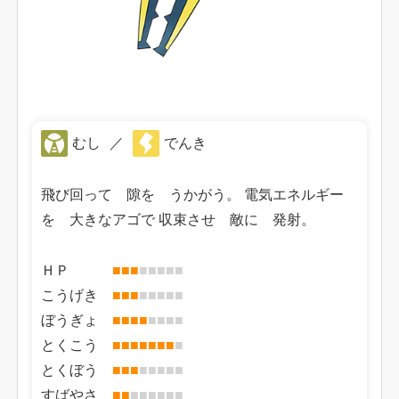
むし
／
でんき
飛び回って 隙を うかがう。 電気エネルギー
を 大きなアゴで 収束させ 敵に 発射。
ＨＰ
■
■
■
■
■
■
■
■
こうげき
■
■
■
■
■
■
■
■
ぼうぎょ
■
■
■
■
■
■
■
■
とくこう
■
■
■
■
■
■
■
■
とくぼう
■
■
■
■
■
■
■
■
すばやさ
■
■
■
■
■
■
■
■