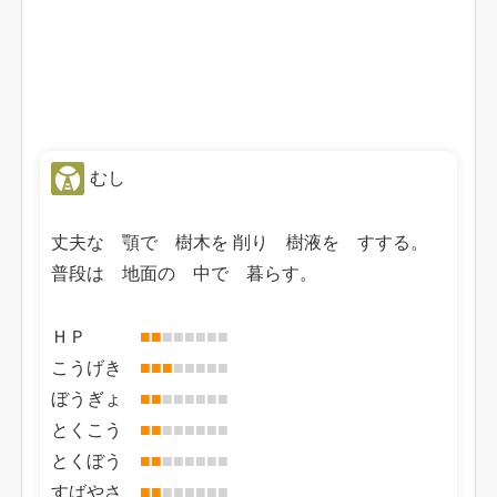
むし
丈夫な 顎で 樹木を 削り 樹液を すする。
普段は 地面の 中で 暮らす。
ＨＰ
■
■
■
■
■
■
■
■
こうげき
■
■
■
■
■
■
■
■
ぼうぎょ
■
■
■
■
■
■
■
■
とくこう
■
■
■
■
■
■
■
■
とくぼう
■
■
■
■
■
■
■
■
すばやさ
■
■
■
■
■
■
■
■