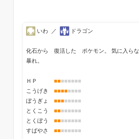
いわ
／
ドラゴン
化石から 復活した ポケモン。 気に入ら
暴れ。
ＨＰ
■
■
■
■
■
■
■
■
こうげき
■
■
■
■
■
■
■
■
ぼうぎょ
■
■
■
■
■
■
■
■
とくこう
■
■
■
■
■
■
■
■
とくぼう
■
■
■
■
■
■
■
■
すばやさ
■
■
■
■
■
■
■
■