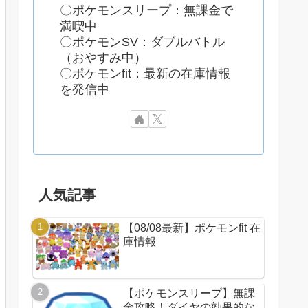
〇ポケモンスリープ：無課金で
満喫中
〇ポケモンSV：ダブルバトル
（おやすみ中）
〇ポケモンfit：最新の在庫情報
を発信中
人気記事
【08/08最新】ポケモンfit 在
庫情報
【ポケモンスリープ】無課
金攻略！ダイヤの効果的な