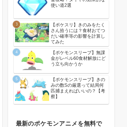
使い道2選
【ポケスリ】きのみをたく
さん拾うには？食材おてつ
だい確率等の影響を計算し
てみた
【ポケモンスリープ】無課
金がレベル60食材解放にど
う立ち向かうか
【ポケモンスリープ】きの
みの数Sの厳選って結局何
匹捕まえればいいの？【考
察】
最新のポケモンアニメを無料で