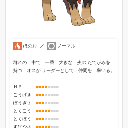
ほのお
／
ノーマル
群れの 中で 一番 大きな 炎の たてがみを
持つ オスが リーダーとして 仲間を 率いる。
ＨＰ
■
■
■
■
■
■
■
■
こうげき
■
■
■
■
■
■
■
■
ぼうぎょ
■
■
■
■
■
■
■
■
とくこう
■
■
■
■
■
■
■
■
とくぼう
■
■
■
■
■
■
■
■
すばやさ
■
■
■
■
■
■
■
■