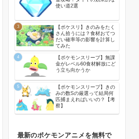
使い道2選
【ポケスリ】きのみをたく
さん拾うには？食材おてつ
だい確率等の影響を計算し
てみた
【ポケモンスリープ】無課
金がレベル60食材解放にど
う立ち向かうか
【ポケモンスリープ】きの
みの数Sの厳選って結局何
匹捕まえればいいの？【考
察】
最新のポケモンアニメを無料で