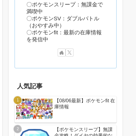
〇ポケモンスリープ：無課金で
満喫中
〇ポケモンSV：ダブルバトル
（おやすみ中）
〇ポケモンfit：最新の在庫情報
を発信中
人気記事
【08/06最新】ポケモンfit 在
庫情報
【ポケモンスリープ】無課
金攻略！ダイヤの効果的な