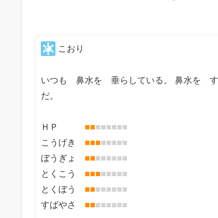
こおり
いつも 鼻水を 垂らしている。 鼻水を 
だ。
ＨＰ
■
■
■
■
■
■
■
■
こうげき
■
■
■
■
■
■
■
■
ぼうぎょ
■
■
■
■
■
■
■
■
とくこう
■
■
■
■
■
■
■
■
とくぼう
■
■
■
■
■
■
■
■
すばやさ
■
■
■
■
■
■
■
■