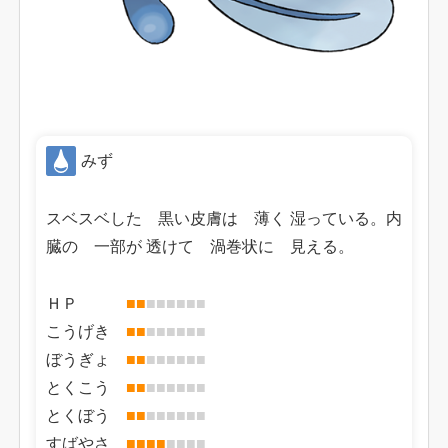
みず
スベスベした 黒い皮膚は 薄く 湿っている。内
臓の 一部が 透けて 渦巻状に 見える。
ＨＰ
■
■
■
■
■
■
■
■
こうげき
■
■
■
■
■
■
■
■
ぼうぎょ
■
■
■
■
■
■
■
■
とくこう
■
■
■
■
■
■
■
■
とくぼう
■
■
■
■
■
■
■
■
すばやさ
■
■
■
■
■
■
■
■