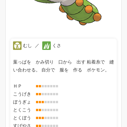
むし
／
くさ
葉っぱを かみ切り 口から 出す 粘着糸で 縫
い合わせる。 自分で 服を 作る ポケモン。
ＨＰ
■
■
■
■
■
■
■
■
こうげき
■
■
■
■
■
■
■
■
ぼうぎょ
■
■
■
■
■
■
■
■
とくこう
■
■
■
■
■
■
■
■
とくぼう
■
■
■
■
■
■
■
■
すばやさ
■
■
■
■
■
■
■
■