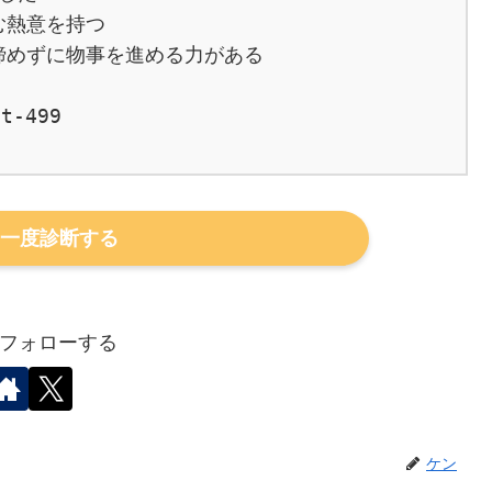
熱意を持つ

めずに物事を進める力がある

t-499

一度診断する
フォローする
ケン