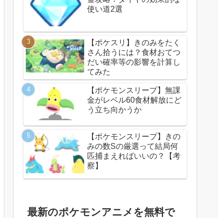
使い道2選
【ポケスリ】きのみをたく
さん拾うには？食材おてつ
だい確率等の影響を計算し
てみた
【ポケモンスリープ】無課
金がレベル60食材解放にど
う立ち向かうか
【ポケモンスリープ】きの
みの数Sの厳選って結局何
匹捕まえればいいの？【考
察】
最新のポケモンアニメを無料で