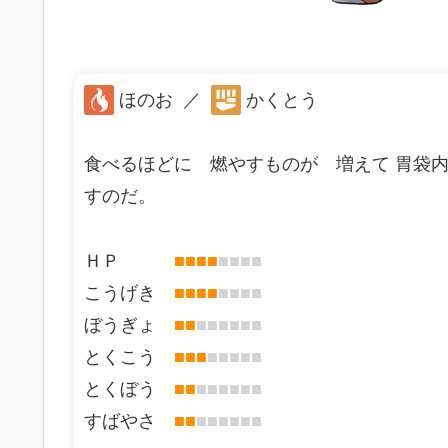
ほのお
／
かくとう
食べるほどに 燃やすものが 増えて 胃袋
すのだ。
ＨＰ
■
■
■
■
■
■
■
■
こうげき
■
■
■
■
■
■
■
■
ぼうぎょ
■
■
■
■
■
■
■
■
とくこう
■
■
■
■
■
■
■
■
とくぼう
■
■
■
■
■
■
■
■
すばやさ
■
■
■
■
■
■
■
■