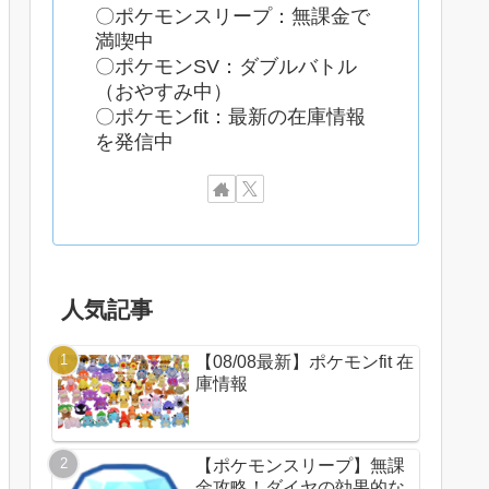
〇ポケモンスリープ：無課金で
満喫中
〇ポケモンSV：ダブルバトル
（おやすみ中）
〇ポケモンfit：最新の在庫情報
を発信中
人気記事
【08/08最新】ポケモンfit 在
庫情報
【ポケモンスリープ】無課
金攻略！ダイヤの効果的な