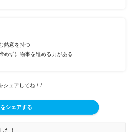
む熱意を持つ
諦めずに物事を進める力がある
果をシェアしてね！/
をシェアする
した！
