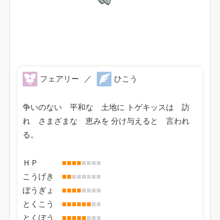
フェアリー
／
ひこう
争いのない 平和な 土地に トゲキッスは 訪
れ さまざまな 恵みを 分け与えると 言われ
る。
ＨＰ
■
■
■
■
■
■
■
■
こうげき
■
■
■
■
■
■
■
■
ぼうぎょ
■
■
■
■
■
■
■
■
とくこう
■
■
■
■
■
■
■
■
とくぼう
■
■
■
■
■
■
■
■