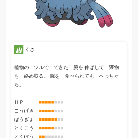
くさ
植物の ツルで できた 腕を 伸ばして 獲物
を 絡め取る。 腕を 食べられても へっちゃ
ら。
ＨＰ
■
■
■
■
■
■
■
■
こうげき
■
■
■
■
■
■
■
■
ぼうぎょ
■
■
■
■
■
■
■
■
とくこう
■
■
■
■
■
■
■
■
とくぼう
■
■
■
■
■
■
■
■