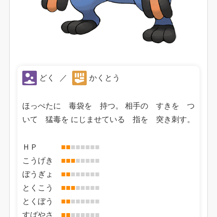
どく
／
かくとう
ほっぺたに 毒袋を 持つ。 相手の すきを つ
いて 猛毒を にじませている 指を 突き刺す。
ＨＰ
■
■
■
■
■
■
■
■
こうげき
■
■
■
■
■
■
■
■
ぼうぎょ
■
■
■
■
■
■
■
■
とくこう
■
■
■
■
■
■
■
■
とくぼう
■
■
■
■
■
■
■
■
すばやさ
■
■
■
■
■
■
■
■