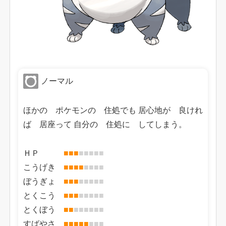
ノーマル
ほかの ポケモンの 住処でも 居心地が 良けれ
ば 居座って 自分の 住処に してしまう。
ＨＰ
■
■
■
■
■
■
■
■
こうげき
■
■
■
■
■
■
■
■
ぼうぎょ
■
■
■
■
■
■
■
■
とくこう
■
■
■
■
■
■
■
■
とくぼう
■
■
■
■
■
■
■
■
すばやさ
■
■
■
■
■
■
■
■