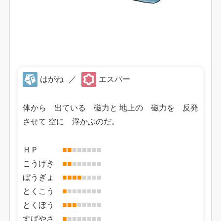
はがね
／
エスパー
体から 出ている 磁力と 地上の 磁力を 反発
させて 空に 浮かぶのだ。
ＨＰ
■
■
■
■
■
■
■
■
こうげき
■
■
■
■
■
■
■
■
ぼうぎょ
■
■
■
■
■
■
■
■
とくこう
■
■
■
■
■
■
■
■
とくぼう
■
■
■
■
■
■
■
■
すばやさ
■
■
■
■
■
■
■
■