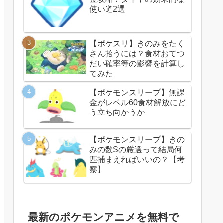
使い道2選
【ポケスリ】きのみをたく
さん拾うには？食材おてつ
だい確率等の影響を計算し
てみた
【ポケモンスリープ】無課
金がレベル60食材解放にど
う立ち向かうか
【ポケモンスリープ】きの
みの数Sの厳選って結局何
匹捕まえればいいの？【考
察】
最新のポケモンアニメを無料で