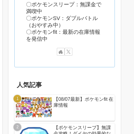
〇ポケモンスリープ：無課金で
満喫中
〇ポケモンSV：ダブルバトル
（おやすみ中）
〇ポケモンfit：最新の在庫情報
を発信中
人気記事
【08/07最新】ポケモンfit 在
庫情報
【ポケモンスリープ】無課
金攻略！ダイヤの効果的な