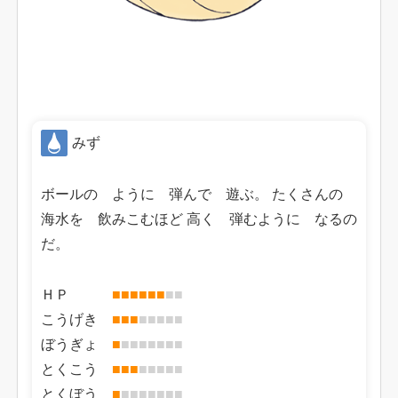
みず
ボールの ように 弾んで 遊ぶ。 たくさんの
海水を 飲みこむほど 高く 弾むように なるの
だ。
ＨＰ
■
■
■
■
■
■
■
■
こうげき
■
■
■
■
■
■
■
■
ぼうぎょ
■
■
■
■
■
■
■
■
とくこう
■
■
■
■
■
■
■
■
とくぼう
■
■
■
■
■
■
■
■