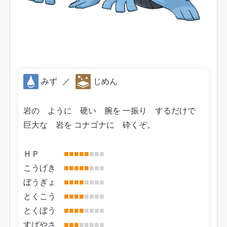
みず
／
じめん
岩の ように 硬い 腕を 一振り するだけで
巨大な 岩を コナゴナに 砕くぞ。
ＨＰ
■
■
■
■
■
■
■
■
こうげき
■
■
■
■
■
■
■
■
ぼうぎょ
■
■
■
■
■
■
■
■
とくこう
■
■
■
■
■
■
■
■
とくぼう
■
■
■
■
■
■
■
■
すばやさ
■
■
■
■
■
■
■
■