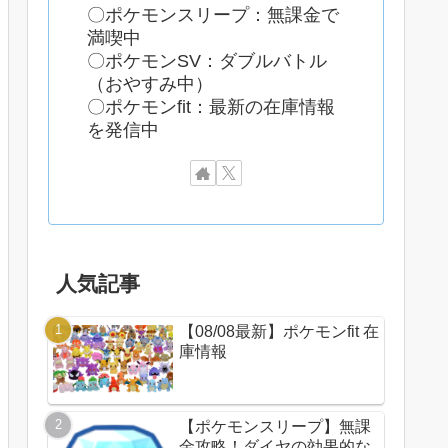
〇ポケモンスリープ：無課金で
満喫中
〇ポケモンSV：ダブルバトル
（おやすみ中）
〇ポケモンfit：最新の在庫情報
を発信中
人気記事
【08/08最新】ポケモンfit 在
庫情報
【ポケモンスリープ】無課
金攻略！ダイヤの効果的な