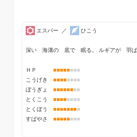
エスパー
／
ひこう
深い 海溝の 底で 眠る。 ルギアが 羽
ＨＰ
■
■
■
■
■
■
■
■
こうげき
■
■
■
■
■
■
■
■
ぼうぎょ
■
■
■
■
■
■
■
■
とくこう
■
■
■
■
■
■
■
■
とくぼう
■
■
■
■
■
■
■
■
すばやさ
■
■
■
■
■
■
■
■