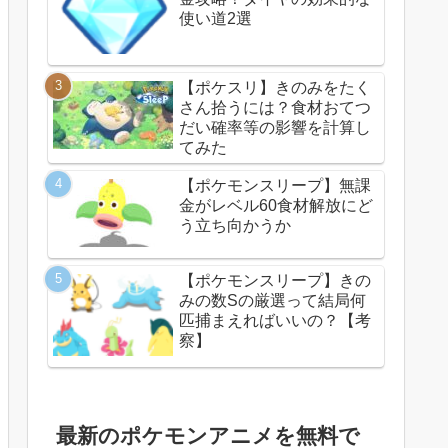
使い道2選
【ポケスリ】きのみをたく
さん拾うには？食材おてつ
だい確率等の影響を計算し
てみた
【ポケモンスリープ】無課
金がレベル60食材解放にど
う立ち向かうか
【ポケモンスリープ】きの
みの数Sの厳選って結局何
匹捕まえればいいの？【考
察】
最新のポケモンアニメを無料で