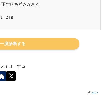
下す落ち着きがある

t-249

一度診断する
フォローする
ケン