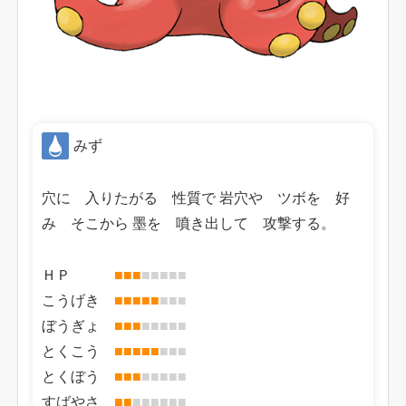
みず
穴に 入りたがる 性質で 岩穴や ツボを 好
み そこから 墨を 噴き出して 攻撃する。
ＨＰ
■
■
■
■
■
■
■
■
こうげき
■
■
■
■
■
■
■
■
ぼうぎょ
■
■
■
■
■
■
■
■
とくこう
■
■
■
■
■
■
■
■
とくぼう
■
■
■
■
■
■
■
■
すばやさ
■
■
■
■
■
■
■
■