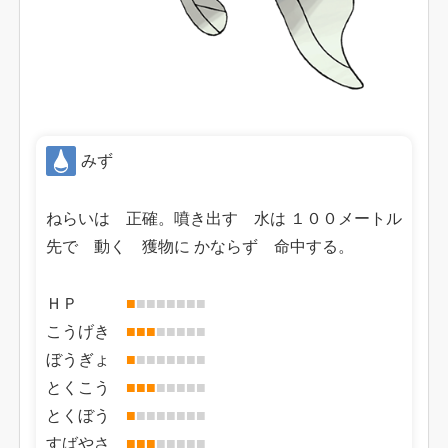
みず
ねらいは 正確。噴き出す 水は １００メートル
先で 動く 獲物に かならず 命中する。
ＨＰ
■
■
■
■
■
■
■
■
こうげき
■
■
■
■
■
■
■
■
ぼうぎょ
■
■
■
■
■
■
■
■
とくこう
■
■
■
■
■
■
■
■
とくぼう
■
■
■
■
■
■
■
■
すばやさ
■
■
■
■
■
■
■
■