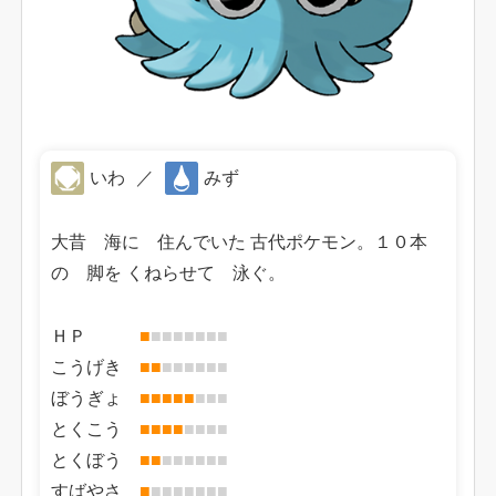
いわ
／
みず
大昔 海に 住んでいた 古代ポケモン。１０本
の 脚を くねらせて 泳ぐ。
ＨＰ
■
■
■
■
■
■
■
■
こうげき
■
■
■
■
■
■
■
■
ぼうぎょ
■
■
■
■
■
■
■
■
とくこう
■
■
■
■
■
■
■
■
とくぼう
■
■
■
■
■
■
■
■
すばやさ
■
■
■
■
■
■
■
■