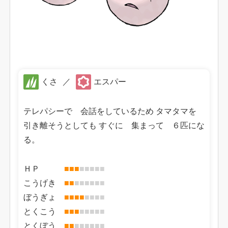
くさ
／
エスパー
テレパシーで 会話をしているため タマタマを
引き離そうとしても すぐに 集まって ６匹にな
る。
ＨＰ
■
■
■
■
■
■
■
■
こうげき
■
■
■
■
■
■
■
■
ぼうぎょ
■
■
■
■
■
■
■
■
とくこう
■
■
■
■
■
■
■
■
とくぼう
■
■
■
■
■
■
■
■